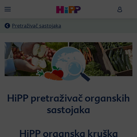
Skip to main content
HiPP B
Menü
Pretraživač sastojaka
HiPP pretraživač organskih
sastojaka
HiPP organska kruška