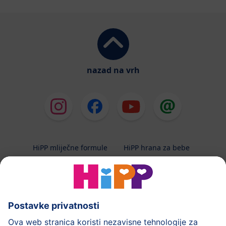
nazad na vrh
HiPP mliječne formule
HiPP hrana za bebe
HiPP Kinder
HiPP njega
HiPP trudnoća
Terapeutska dijeta
Zaštita podataka i upute za korištenj
Uvjeti korištenja
Impressum
Kontakt