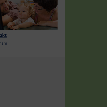
akt
 nam