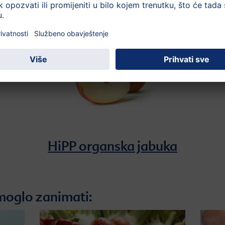
HiPP organska jabuka
moglo zanimati: