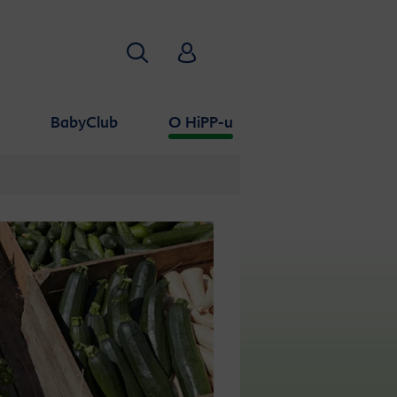
Traži
HiPP Babyclub
a
BabyClub
O HiPP-u