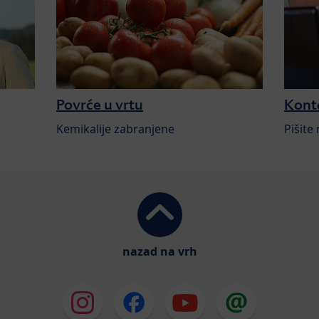
Povrće u vrtu
Kont
Kemikalije zabranjene
Pišite
nazad na vrh