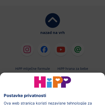
nazad na vrh
HiPP mliječne formule
HiPP hrana za bebe
HiPP Kinder
HiPP njega
HiPP trudnoća
Terapeutska dijeta
Zaštita podataka i upute za korištenj
Uvjeti korištenja
Impressum
Kontakt