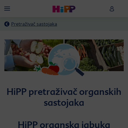
Skip to main content
HiPP B
Menü
Pretraživač sastojaka
HiPP pretraživač organskih
sastojaka
HiPP organska jabuka