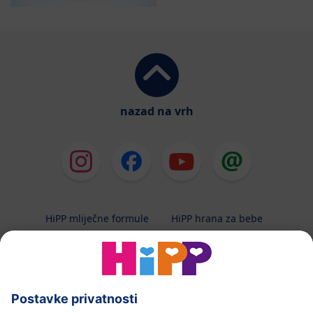
nazad na vrh
HiPP mliječne formule
HiPP hrana za bebe
HiPP Kinder
HiPP njega
HiPP trudnoća
Terapeutska dijeta
Zaštita podataka i upute za korištenj