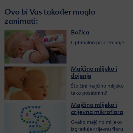
Ovo bi Vas također moglo
zanimati:
Bočica
Optimalno pripremanje.
Majčino mlijeko i
dojenje
Što čini majčino mlijeko
tako posebnim?
Majčino mlijeko i
crijevna mikroflora
Ovako majčino mlijeko
izgrađuje crijevnu floru