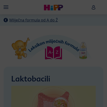
Skip to main content
HiPP B
Menü
Mliječna formula od A do Ž
Laktobacili