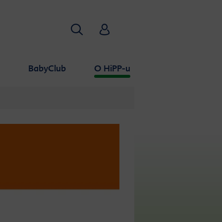
Traži
HiPP Babyclub
a
BabyClub
O HiPP-u