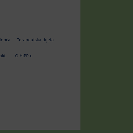
dnoća
Terapeutska dijeta
akt
O HiPP-u