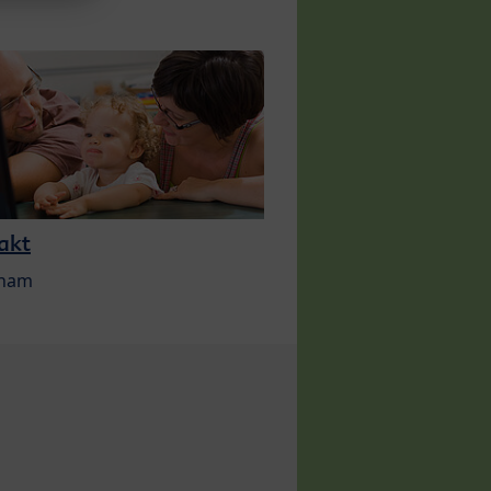
akt
 nam