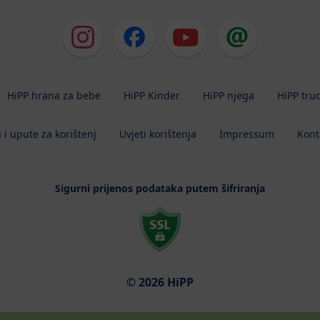
HiPP hrana za bebe
HiPP Kinder
HiPP njega
HiPP tru
 i upute za korištenj
Uvjeti korištenja
Impressum
Kont
Sigurni prijenos podataka putem šifriranja
© 2026 HiPP