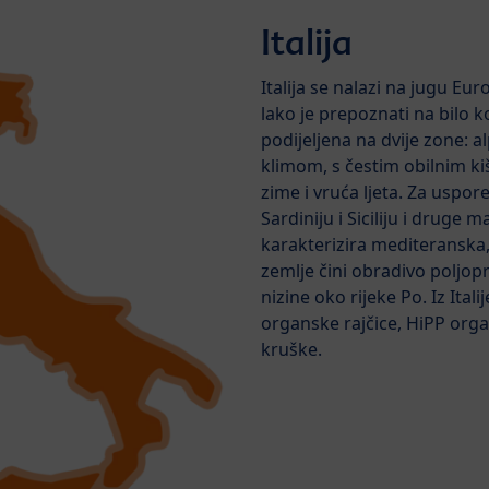
Italija
Italija se nalazi na jugu Eu
lako je prepoznati na bilo koj
podijeljena na dvije zone: 
klimom, s čestim obilnim ki
zime i vruća ljeta. Za uspore
Sardiniju i Siciliju i druge
karakterizira mediteranska,
zemlje čini obradivo poljop
nizine oko rijeke Po. Iz Ital
organske rajčice, HiPP org
kruške.