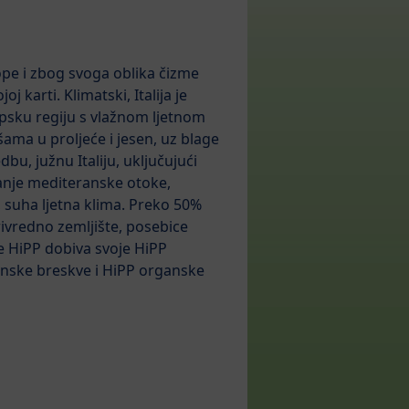
rope i zbog svoga oblika čizme
oj karti. Klimatski, Italija je
alpsku regiju s vlažnom ljetnom
šama u proljeće i jesen, uz blage
dbu, južnu Italiju, uključujući
 manje mediteranske otoke,
 suha ljetna klima. Preko 50%
rivredno zemljište, posebice
ije HiPP dobiva svoje HiPP
anske breskve i HiPP organske