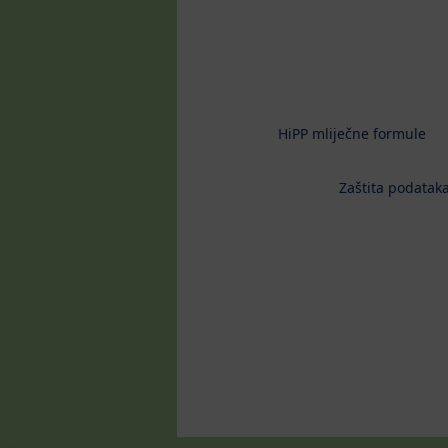
HiPP mliječne formule
Zaštita podataka