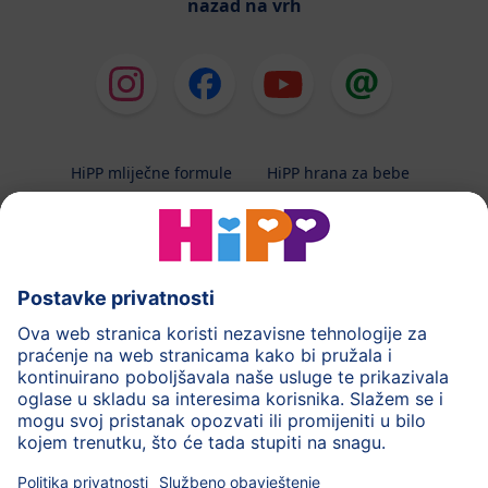
nazad na vrh
HiPP mliječne formule
HiPP hrana za bebe
HiPP Kinder
HiPP njega
HiPP trudnoća
Terapeutska dijeta
Zaštita podataka i upute za korištenj
Uvjeti korištenja
Impressum
Kontakt
O HiPP-u
Sigurni prijenos podataka putem šifriranja