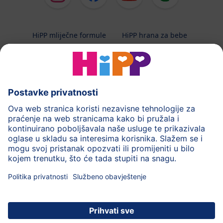
HiPP mliječne formule
HiPP hrana za bebe
HiPP Kinder
HiPP njega
HiPP trudnoća
Terapeutska dijeta
Zaštita podataka i upute za korištenj
Uvjeti korištenja
Impressum
Kontakt
O HiPP-u
Sigurni prijenos podataka putem šifriranja