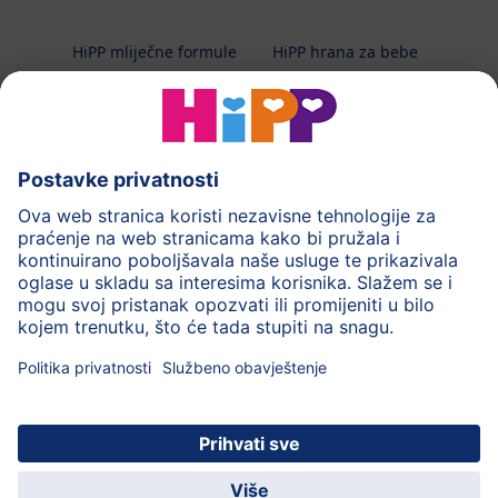
HiPP mliječne formule
HiPP hrana za bebe
HiPP Kinder
HiPP njega
HiPP trudnoća
Terapeutska dijeta
Zaštita podataka i upute za korištenj
Uvjeti korištenja
Impressum
Kontakt
O HiPP-u
Sigurni prijenos podataka putem šifriranja
HiPP dječja
Uživajte u mnogim
© 2026 HiPP