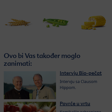
Ovo bi Vas također moglo
zanimati:
Intervju Bio-pečat
Intervju sa Clausom
Hippom.
Povrće u vrtu
Kemikalije zabranjene