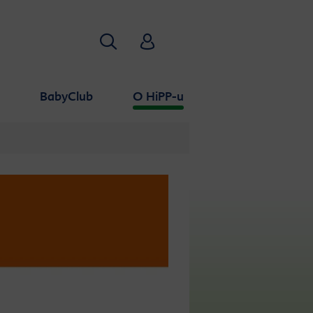
Traži
HiPP Babyclub
a
BabyClub
O HiPP-u