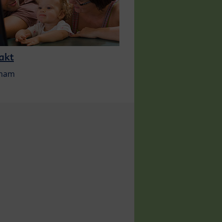
akt
 nam