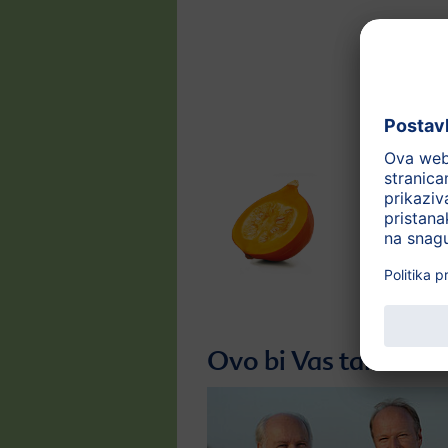
Ovo bi Vas također 