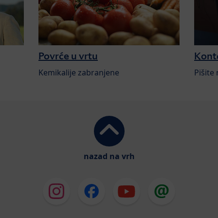
Povrće u vrtu
Kont
Kemikalije zabranjene
Pišite
nazad na vrh