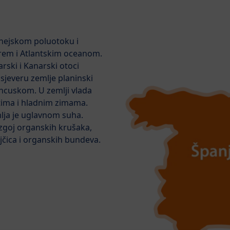
enejskom poluotoku i
em i Atlantskim oceanom.
rski i Kanarski otoci
 sjeveru zemlje planinski
ancuskom. U zemlji vlada
tima i hladnim zimama.
lja je uglavnom suha.
uzgoj organskih krušaka,
jčica i organskih bundeva.