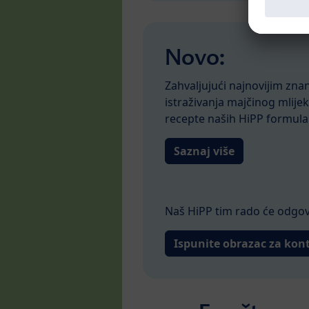
Novo:
Zahvaljujući najnovijim zn
istraživanja majčinog mlijeka
recepte naših HiPP formula
Saznaj više
Naš HiPP tim rado će odgovo
Ispunite obrazac za kon