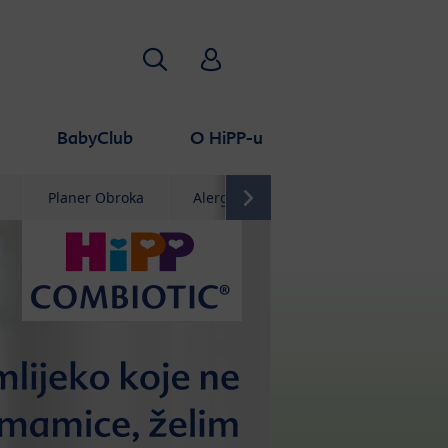
Traži
HiPP Babyclub
a
BabyClub
O HiPP-u
Planer Obroka
Alergije
Kvaliteta
Najčeš