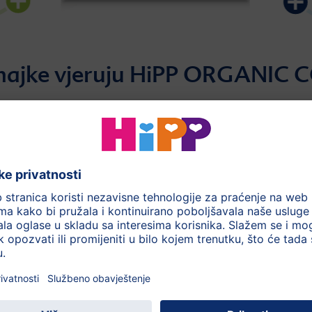
majke vjeruju HiPP ORGANIC
d
HiPP organska
e
kvaliteta