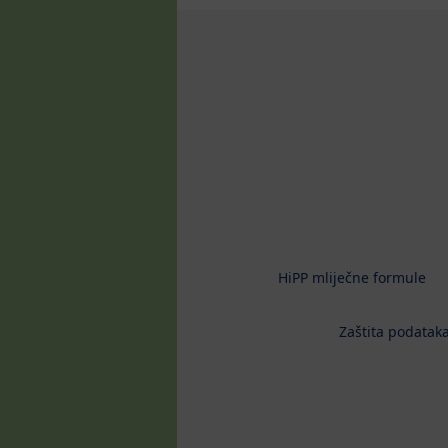
HiPP mliječne formule
Zaštita podataka