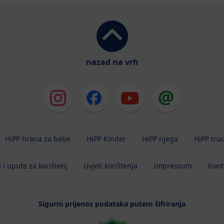
nazad na vrh
HiPP hrana za bebe
HiPP Kinder
HiPP njega
HiPP tru
 i upute za korištenj
Uvjeti korištenja
Impressum
Kont
Sigurni prijenos podataka putem šifriranja