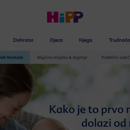
Dohrana
Djeca
Njega
Trudnoć
nih formula
Majčino mlijeko & dojenje
Praktični vodič