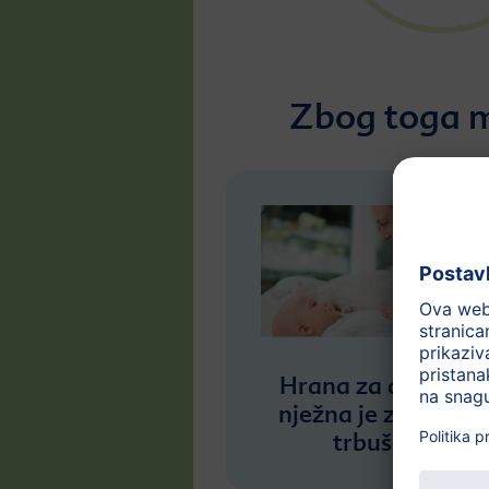
Zbog toga 
Hrana za dojenča
nježna je za bebin
trbuščiće