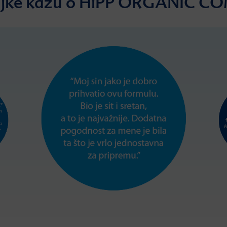
ajke kažu o HiPP ORGANIC C