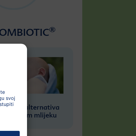
®
 COMBIOTIC
Sigurna alternativa
majčinom mlijeku