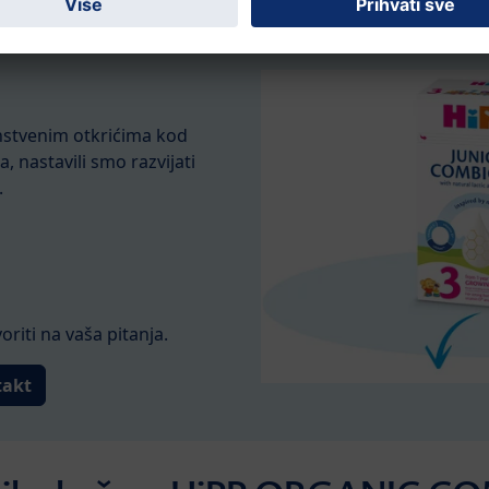
anstvenim otkrićima kod
, nastavili smo razvijati
.
riti na vaša pitanja.
takt