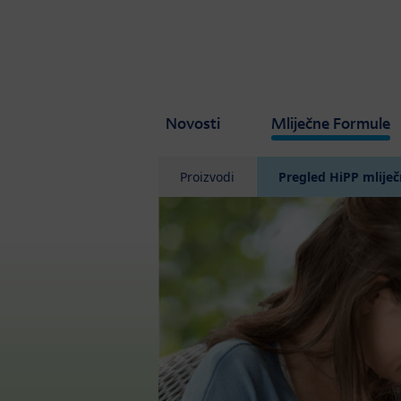
Skip to main content
Novosti
Mliječne Formule
Proizvodi
Pregled HiPP mliječ