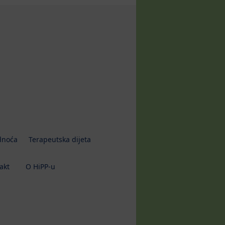
dnoća
Terapeutska dijeta
akt
O HiPP-u