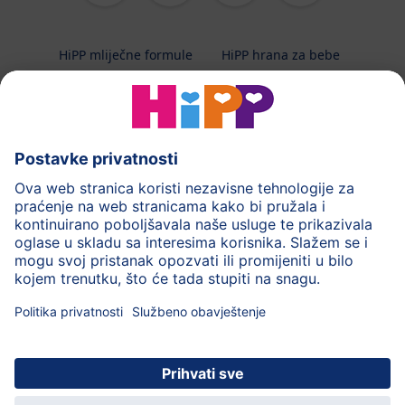
HiPP mliječne formule
HiPP hrana za bebe
HiPP Kinder
HiPP njega
HiPP trudnoća
Terapeutska dijeta
Zaštita podataka i upute za korištenj
Uvjeti korištenja
Impressum
Kontakt
O HiPP-u
Sigurni prijenos podataka putem šifriranja