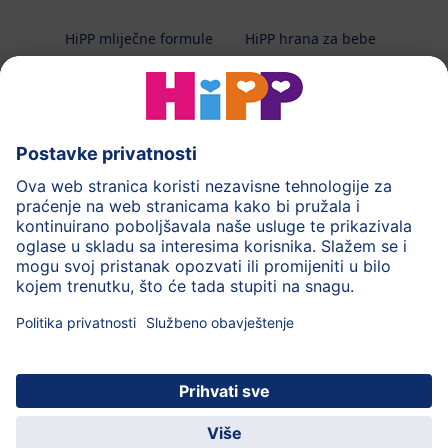
HiPP mliječne formule
HiPP hrana za bebe
HiPP Kinder
HiPP njega
HiPP trudnoća
Terapeutska dijeta
Zaštita podataka i upute za korištenj
Uvjeti korištenja
Impressum
Kontakt
O HiPP-u
Sigurni prijenos podataka putem šifriranja
HiPP dječja
Uživajte u mnogim
© 2026 HiPP