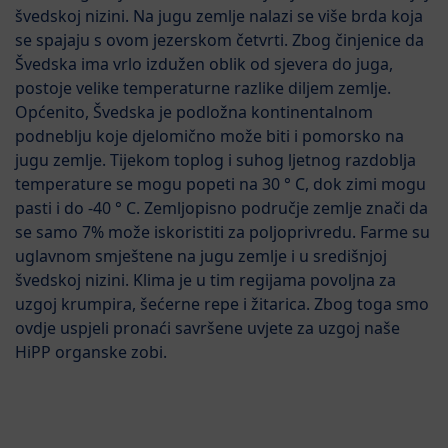
švedskoj nizini. Na jugu zemlje nalazi se više brda koja
se spajaju s ovom jezerskom četvrti. Zbog činjenice da
Švedska ima vrlo izdužen oblik od sjevera do juga,
postoje velike temperaturne razlike diljem zemlje.
Općenito, Švedska je podložna kontinentalnom
podneblju koje djelomično može biti i pomorsko na
jugu zemlje. Tijekom toplog i suhog ljetnog razdoblja
temperature se mogu popeti na 30 ° C, dok zimi mogu
pasti i do -40 ° C. Zemljopisno područje zemlje znači da
se samo 7% može iskoristiti za poljoprivredu. Farme su
uglavnom smještene na jugu zemlje i u središnjoj
švedskoj nizini. Klima je u tim regijama povoljna za
uzgoj krumpira, šećerne repe i žitarica. Zbog toga smo
ovdje uspjeli pronaći savršene uvjete za uzgoj naše
HiPP organske zobi.