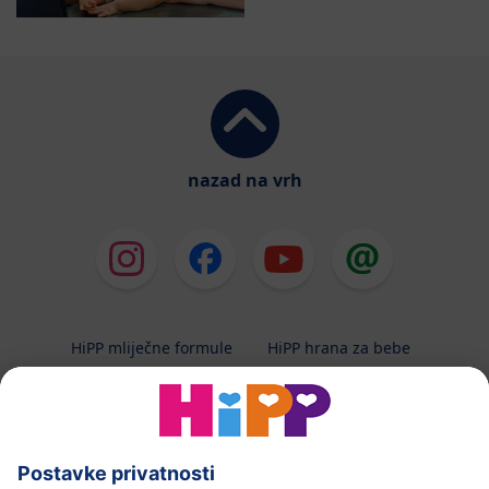
nazad na vrh
HiPP mliječne formule
HiPP hrana za bebe
HiPP Kinder
HiPP njega
HiPP trudnoća
Terapeutska dijeta
Zaštita podataka i upute za korištenj