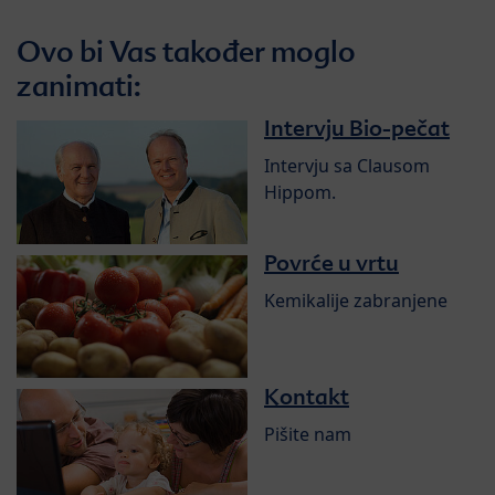
Ovo bi Vas također moglo
zanimati:
Intervju Bio-pečat
Intervju sa Clausom
Hippom.
Povrće u vrtu
Kemikalije zabranjene
Kontakt
Pišite nam