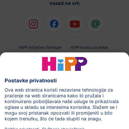
nazad na vrh
HiPP mliječne formule
HiPP hrana za bebe
HiPP Kinder
HiPP njega
HiPP trudnoća
Terapeutska dijeta
Zaštita podataka i upute za korištenj
Uvjeti korištenja
Impressum
Kontakt
O HiPP-u
Sigurni prijenos podataka putem šifriranja