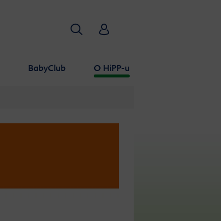
Traži
HiPP Babyclub
a
BabyClub
O HiPP-u