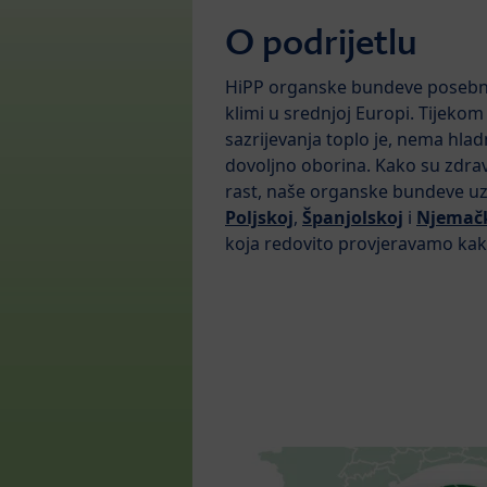
O podrijetlu
HiPP organske bundeve posebno
klimi u srednjoj Europi. Tijekom 
sazrijevanja toplo je, nema hladn
dovoljno oborina. Kako su zdrav
rast, naše organske bundeve 
Poljskoj
,
Španjolskoj
i
Njemač
koja redovito provjeravamo kako 