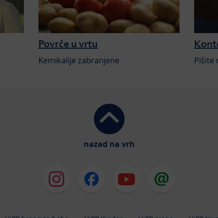
Povrće u vrtu
Kont
Kemikalije zabranjene
Pišite
nazad na vrh