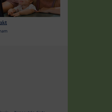
akt
 nam