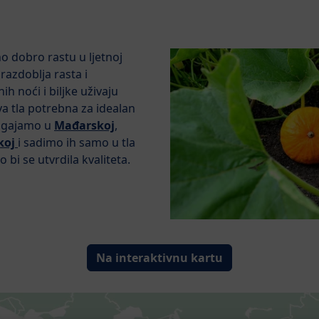
 dobro rastu u ljetnoj
razdoblja rasta i
ih noći i biljke uživaju
a tla potrebna za idealan
uzgajamo u
Mađarskoj
,
koj
i sadimo ih samo u tla
bi se utvrdila kvaliteta.
Na interaktivnu kartu