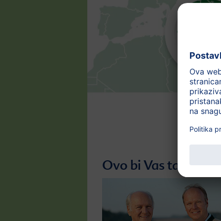
Ovo bi Vas također 