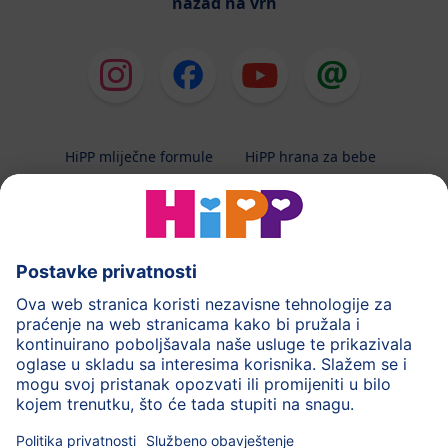
nazad na vrh
HiPP mliječne formule
HiPP hrana za bebe
HiPP Kinder
HiPP njega
HiPP trudnoća
Terapeutska dijeta
Zaštita podataka i upute za korištenj
Uvjeti korištenja
Impressum
Kontakt
O HiPP-u
Sigurni prijenos podataka putem šifriranja