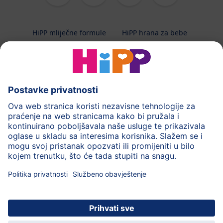
HiPP mliječne formule
HiPP hrana za bebe
HiPP Kinder
HiPP njega
HiPP trudnoća
Terapeutska dijeta
Zaštita podataka i upute za korištenj
Uvjeti korištenja
Impressum
Kontakt
O HiPP-u
Sigurni prijenos podataka putem šifriranja