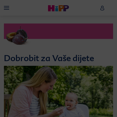
Skip to main content
HiPP B
Menü
Dobrobit za Vaše dijete