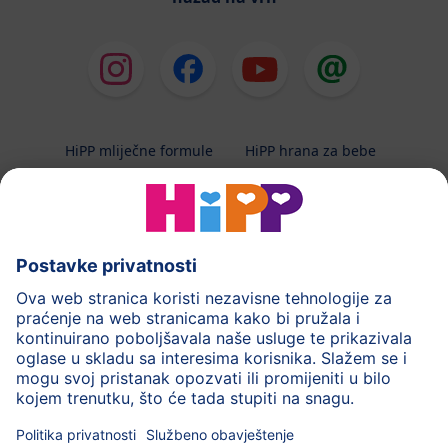
HiPP mliječne formule
HiPP hrana za bebe
HiPP Kinder
HiPP njega
HiPP trudnoća
Terapeutska dijeta
Zaštita podataka i upute za korištenj
Uvjeti korištenja
Impressum
Kontakt
O HiPP-u
Sigurni prijenos podataka putem šifriranja