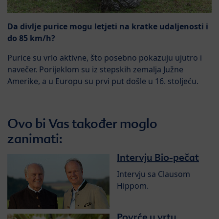
Da divlje purice mogu letjeti na kratke udaljenosti i
do 85 km/h?
Purice su vrlo aktivne, što posebno pokazuju ujutro i
navečer. Porijeklom su iz stepskih zemalja Južne
Amerike, a u Europu su prvi put došle u 16. stoljeću.
Ovo bi Vas također moglo
zanimati:
Intervju Bio-pečat
Intervju sa Clausom
Hippom.
Povrće u vrtu