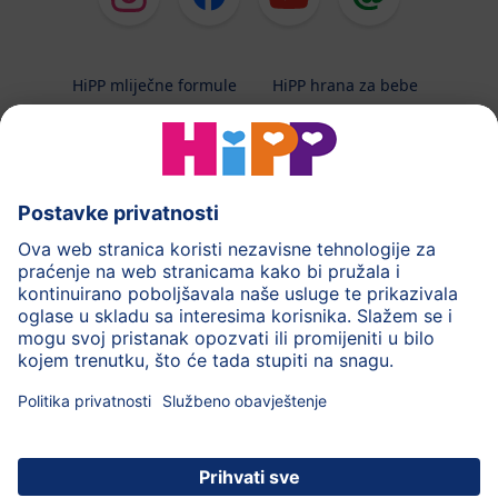
HiPP mliječne formule
HiPP hrana za bebe
HiPP Kinder
HiPP njega
HiPP trudnoća
Terapeutska dijeta
Zaštita podataka i upute za korištenj
Uvjeti korištenja
Impressum
Kontakt
O HiPP-u
Sigurni prijenos podataka putem šifriranja