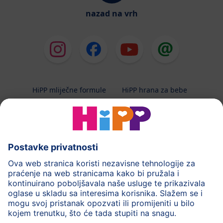
nazad na vrh
HiPP mliječne formule
HiPP hrana za bebe
HiPP Kinder
HiPP njega
HiPP trudnoća
Terapeutska dijeta
Zaštita podataka i upute za korištenj
Uvjeti korištenja
Impressum
Kontakt
O HiPP-u
Sigurni prijenos podataka putem šifriranja