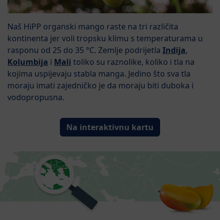
Naš HiPP organski mango raste na tri različita
kontinenta jer voli tropsku klimu s temperaturama u
rasponu od 25 do 35 °C. Zemlje podrijetla
Indija
,
Kolumbija
i
Mali
toliko su raznolike, koliko i tla na
kojima uspijevaju stabla manga. Jedino što sva tla
moraju imati zajedničko je da moraju biti duboka i
vodopropusna.
Na interaktivnu kartu