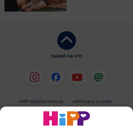
nazad na vrh
HiPP mliječne formule
HiPP hrana za bebe
HiPP Kinder
HiPP njega
HiPP trudnoća
Terapeutska dijeta