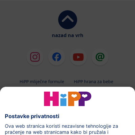
nazad na vrh
HiPP mliječne formule
HiPP hrana za bebe
HiPP Kinder
HiPP njega
HiPP trudnoća
Terapeutska dijeta
Zaštita podataka i upute za korištenj
Uvjeti korištenja
Impressum
Kontakt