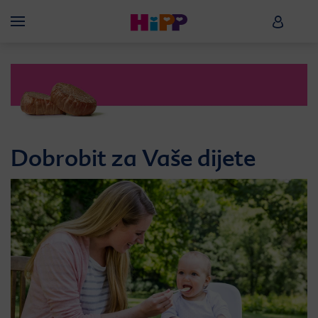
Skip to main content
HiPP B
Menü
Dobrobit za Vaše dijete