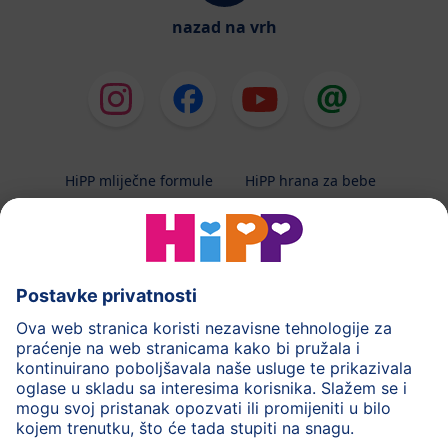
nazad na vrh
HiPP mliječne formule
HiPP hrana za bebe
HiPP Kinder
HiPP njega
HiPP trudnoća
Terapeutska dijeta
Zaštita podataka i upute za korištenj
Uvjeti korištenja
Impressum
Kontakt
O HiPP-u
Sigurni prijenos podataka putem šifriranja