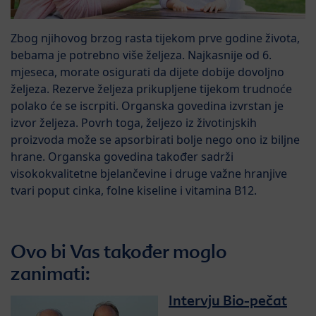
Zbog njihovog brzog rasta tijekom prve godine života,
bebama je potrebno više željeza. Najkasnije od 6.
mjeseca, morate osigurati da dijete dobije dovoljno
željeza. Rezerve željeza prikupljene tijekom trudnoće
polako će se iscrpiti. Organska govedina izvrstan je
izvor željeza. Povrh toga, željezo iz životinjskih
proizvoda može se apsorbirati bolje nego ono iz biljne
hrane. Organska govedina također sadrži
visokokvalitetne bjelančevine i druge važne hranjive
tvari poput cinka, folne kiseline i vitamina B12.
Ovo bi Vas također moglo
zanimati:
Intervju Bio-pečat