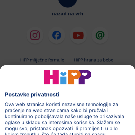
nazad na vrh
HiPP mliječne formule
HiPP hrana za bebe
HiPP Kinder
HiPP njega
HiPP trudnoća
Terapeutska dijeta
Zaštita podataka i upute za korištenj
Uvjeti korištenja
Impressum
Kontakt
O HiPP-u