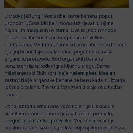
U visokoj džungli Kostarike, sorte banana poput
„Kongo“ i „Gros Michel“ mogu sazrijevati u njima
najboljim mogućim uvjetima. Ove se, kao i mnoge
druge lokalne sorte, ne mogu naći na velikim
plantažama. Međutim, samo su aromatične sorte koje
dječjoj hrani daju idealan okus pogodne za naše
organske proizvode. Kod organskih banana
konzistencija također igra ključnu ulogu. Samo
miješanje različitih sorti daje našem pireu idealan
sastav. Naše organske banane se beru kada su izvana
još malo zelene. Završna faza zrenja traje oko tjedan
dana.
Uz to, obrađujemo i ono voće koje nije u skladu s
vizualnim standardima svježeg tržišta - premalo,
pregusto, pretanko, preveliko. Voće se prerađuje
lokalno kako bi se izbjeglo kvarenje tijekom prijevoza.