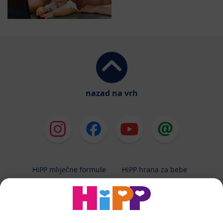
nazad na vrh
HiPP mliječne formule
HiPP hrana za bebe
HiPP Kinder
HiPP njega
HiPP trudnoća
Terapeutska dijeta