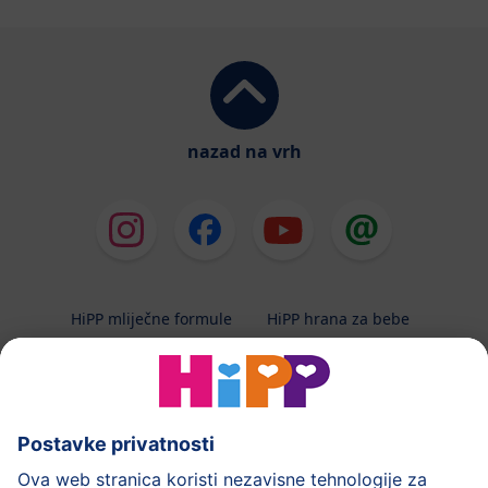
nazad na vrh
HiPP mliječne formule
HiPP hrana za bebe
HiPP Kinder
HiPP njega
HiPP trudnoća
Terapeutska dijeta
Zaštita podataka i upute za korištenj
Uvjeti korištenja
Impressum
Kontakt