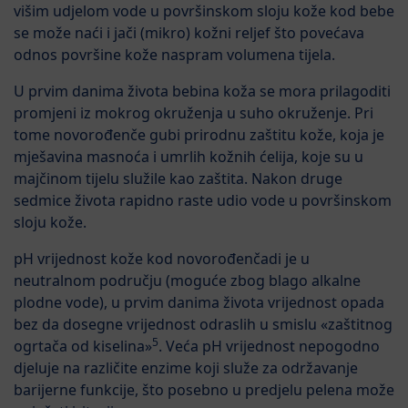
višim udjelom vode u površinskom sloju kože kod bebe
se može naći i jači (mikro) kožni reljef što povećava
odnos površine kože naspram volumena tijela.
U prvim danima života bebina koža se mora prilagoditi
promjeni iz mokrog okruženja u suho okruženje. Pri
tome novorođenče gubi prirodnu zaštitu kože, koja je
mješavina masnoća i umrlih kožnih ćelija, koje su u
majčinom tijelu služile kao zaštita. Nakon druge
sedmice života rapidno raste udio vode u površinskom
sloju kože.
pH vrijednost kože kod novorođenčadi je u
neutralnom području (moguće zbog blago alkalne
plodne vode), u prvim danima života vrijednost opada
bez da dosegne vrijednost odraslih u smislu «zaštitnog
5
ogrtača od kiselina»
. Veća pH vrijednost nepogodno
djeluje na različite enzime koji služe za održavanje
barijerne funkcije, što posebno u predjelu pelena može