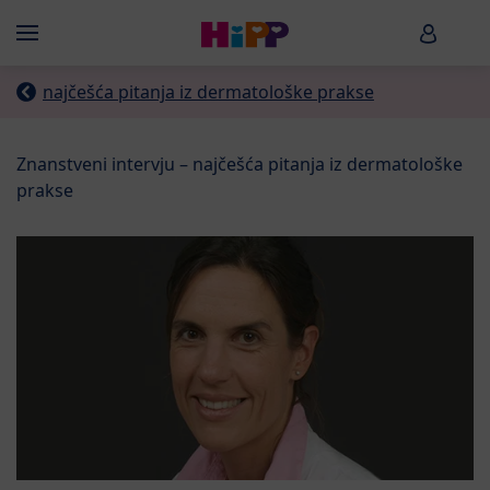
Skip to main content
HiPP B
Menü
najčešća pitanja iz dermatološke prakse
Znanstveni intervju – najčešća pitanja iz dermatološke
prakse