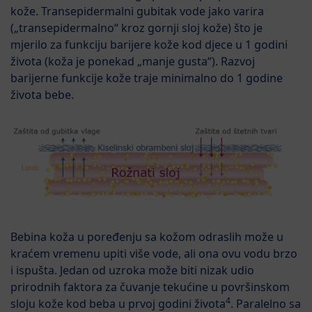
kože. Transepidermalni gubitak vode jako varira
(„transepidermalno“ kroz gornji sloj kože) što je
mjerilo za funkciju barijere kože kod djece u 1 godini
života (koža je ponekad „manje gusta“). Razvoj
barijerne funkcije kože traje minimalno do 1 godine
života bebe.
Bebina koža u poređenju sa kožom odraslih može u
kraćem vremenu upiti više vode, ali ona ovu vodu brzo
i ispušta. Jedan od uzroka može biti nizak udio
prirodnih faktora za čuvanje tekućine u površinskom
4
sloju kože kod beba u prvoj godini života
. Paralelno sa