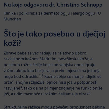
Na koja odgovara dr. Christina Schnopp
Klinika i poliklinika za dermatologiju i alergologiju TU
Munchen
Što je tako posebno u dječjoj
koži?
Zdrave bebe se već rađaju sa relativno dobro
razvijenom kožom. Međutim, površinska koža, a
posebno rožne ćelije koje kao vanjska opna igraju
važnu ulogu kao barijera, u prvim mjesecima je tanja
1,2
nego kod odraslih.
Kožne ćelije su manje i dijele se
2
brže
, znojne i žlijezde lojnice nisu još u potpunosti
3
razvijene
, tako da na primjer znojenje ne funkcioniše
2
još, a udio masnoće u rožnim ćelijama je nizak
.
Strukturalne razlike mogu povećati propusnost bebine