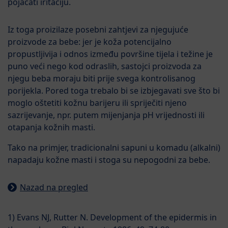
pojačati iritaciju.
Iz toga proizilaze posebni zahtjevi za njegujuće
proizvode za bebe: jer je koža potencijalno
propustljivija i odnos između površine tijela i težine je
puno veći nego kod odraslih, sastojci proizvoda za
njegu beba moraju biti prije svega kontrolisanog
porijekla. Pored toga trebalo bi se izbjegavati sve što bi
moglo oštetiti kožnu barijeru ili spriječiti njeno
sazrijevanje, npr. putem mijenjanja pH vrijednosti ili
otapanja kožnih masti.
Tako na primjer, tradicionalni sapuni u komadu (alkalni)
napadaju kožne masti i stoga su nepogodni za bebe.
Nazad na pregled
1) Evans NJ, Rutter N. Development of the epidermis in