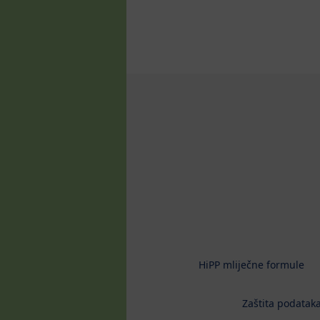
HiPP mliječne formule
Zaštita podataka