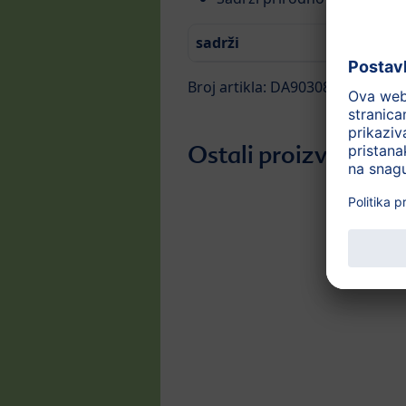
sadrži
Broj artikla: DA90308
Ostali proizvodi iz 