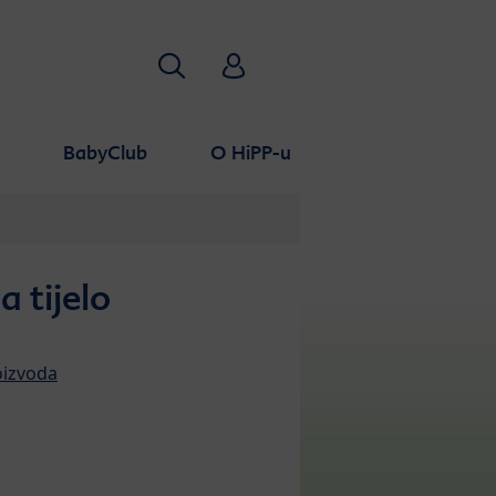
Traži
HiPP Babyclub
a
BabyClub
O HiPP-u
a tijelo
oizvoda