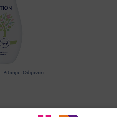
Pitanja i Odgovori
lje iz ekološke proizvodnje