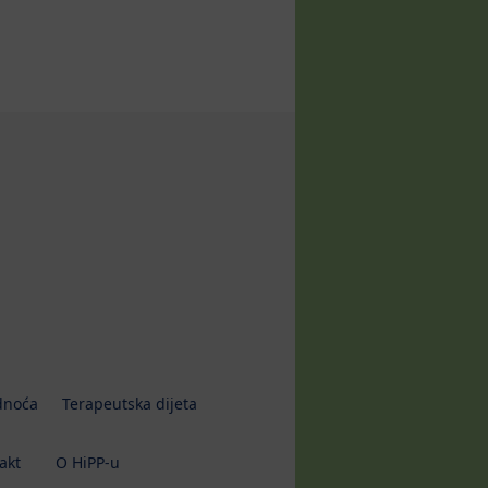
dnoća
Terapeutska dijeta
akt
O HiPP-u