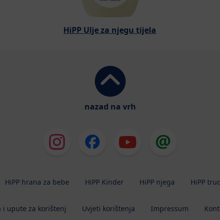
HiPP Ulje za njegu tijela
nazad na vrh
HiPP hrana za bebe
HiPP Kinder
HiPP njega
HiPP tru
 i upute za korištenj
Uvjeti korištenja
Impressum
Kont