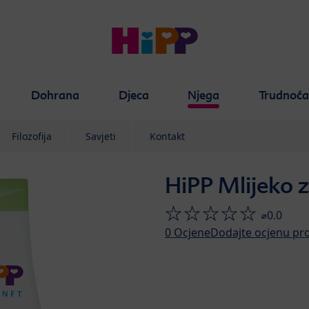
Dohrana
Djeca
Njega
Trudnoć
Filozofija
Savjeti
Kontakt
HiPP Mlijeko z
⌀0.0
0
Ocjene
Dodajte ocjenu pr