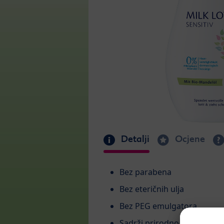
Detalji
Ocjene
Bez parabena
Bez eteričnih ulja
Bez PEG emulgatora
Sadrži prirodno bademovo u