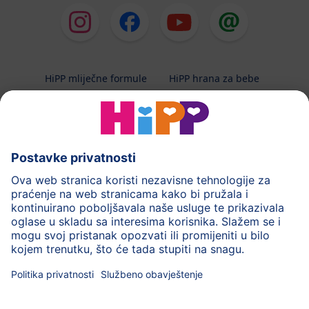
HiPP mliječne formule
HiPP hrana za bebe
HiPP Kinder
HiPP njega
HiPP trudnoća
Terapeutska dijeta
Zaštita podataka i upute za korištenj
Uvjeti korištenja
Impressum
Kontakt
O HiPP-u
Sigurni prijenos podataka putem šifriranja