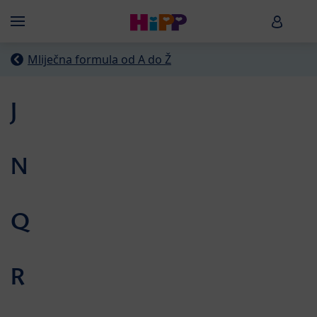
Skip to main content
HiPP B
Menü
Mliječna formula od A do Ž
J
N
Q
R