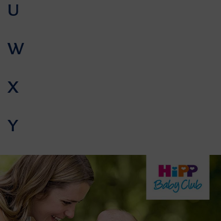
U
W
X
Y