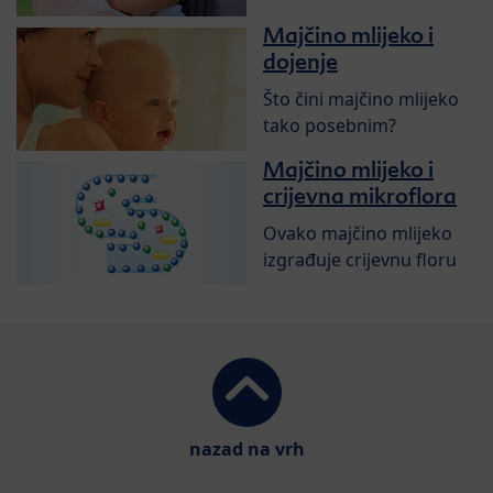
Majčino mlijeko i
dojenje
Što čini majčino mlijeko
tako posebnim?
Majčino mlijeko i
crijevna mikroflora
Ovako majčino mlijeko
izgrađuje crijevnu floru
nazad na vrh