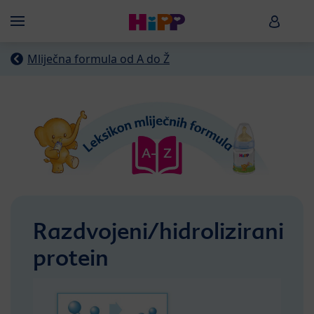
Skip to main content
HiPP B
Menü
Mliječna formula od A do Ž
Razdvojeni/hidrolizirani
protein