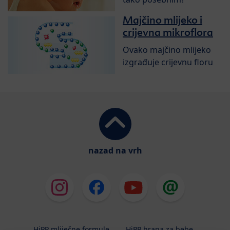
Majčino mlijeko i
crijevna mikroflora
Ovako majčino mlijeko
izgrađuje crijevnu floru
nazad na vrh
HiPP mliječne formule
HiPP hrana za bebe