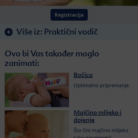
Registracija
Više iz:
Praktični vodič
Ovo bi Vas također moglo
zanimati:
Bočica
Optimalno pripremanje.
Majčino mlijeko i
dojenje
Što čini majčino mlijeko
tako posebnim?