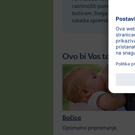
razmnožiti puno brže ako p
bočicom. Stoga formula treb
ostatke spremiti.
Ovo bi Vas također 
Bočica
Optimalno pripremanje.