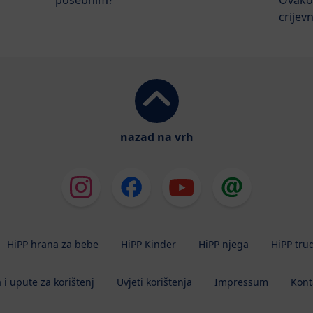
crijev
nazad na vrh
HiPP hrana za bebe
HiPP Kinder
HiPP njega
HiPP tru
 i upute za korištenj
Uvjeti korištenja
Impressum
Kont