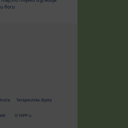
nu floru
dnoća
Terapeutska dijeta
akt
O HiPP-u