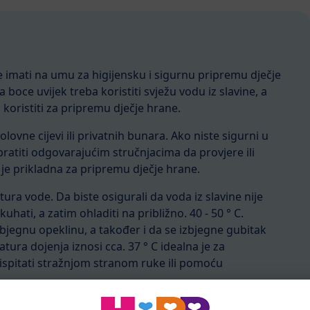
 imati na umu za higijensku i sigurnu pripremu dječje
boce uvijek treba koristiti svježu vodu iz slavine, a
koristiti za pripremu dječje hrane.
 olovne cijevi ili privatnih bunara. Ako niste sigurni u
atiti odgovarajućim stručnjacima da provjere ili
 je prikladna za pripremu dječje hrane.
ura vode. Da biste osigurali da voda iz slavine nije
hati, a zatim ohladiti na približno. 40 - 50 ° C.
bjegnu opeklinu, a također i da se izbjegne gubitak
tura dojenja iznosi cca. 37 ° C idealna je za
spitati stražnjom stranom ruke ili pomoću
odno su mjesto za klice. Ti se patogeni mogu