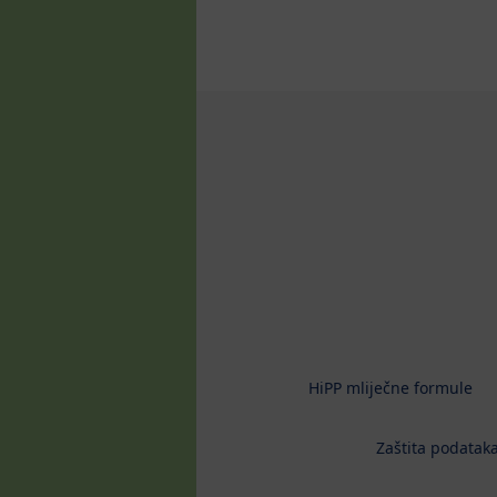
HiPP mliječne formule
Zaštita podataka