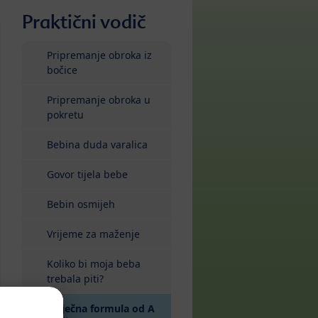
Praktični vodič
Pripremanje obroka iz
bočice
Pripremanje obroka u
pokretu
Bebina duda varalica
Govor tijela bebe
Bebin osmijeh
Vrijeme za maženje
Koliko bi moja beba
trebala piti?
Mliječna formula od A