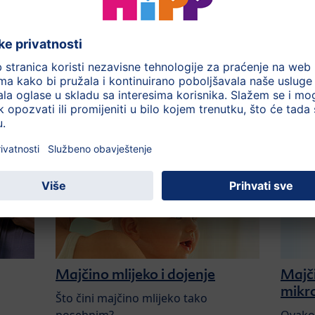
ostoji vremenski odmak između pripreme i hranjenja
a uvijek biti svježe pripremljena, brzo potrošena, a
moglo zanimati:
Majčino mlijeko i dojenje
Majči
mikro
Što čini majčino mlijeko tako
posebnim?
Ovako 