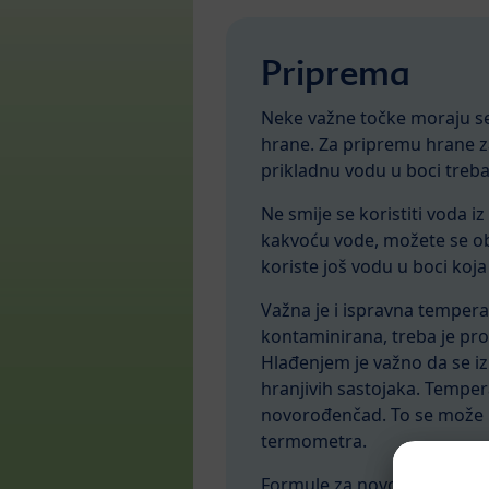
Priprema
Neke važne točke moraju se
hrane. Za pripremu hrane za 
prikladnu vodu u boci treba 
Ne smije se koristiti voda iz
kakvoću vode, možete se obr
koriste još vodu u boci koja
Važna je i ispravna temperat
kontaminirana, treba je proku
Hlađenjem je važno da se iz
hranjivih sastojaka. Tempera
novorođenčad. To se može i
termometra.
Formule za novorođenčad pl