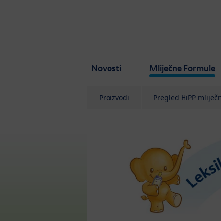
Skip to main content
Novosti
Mliječne Formule
Proizvodi
Pregled HiPP mliječ