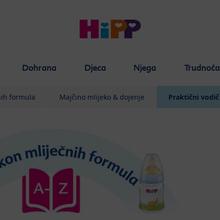
Dohrana
Djeca
Njega
Trudnoć
nih formula
Majčino mlijeko & dojenje
Praktični vodič