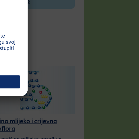
do Ž
no mlijeko i crijevna
flora
majčino mlijeko izgrađuje