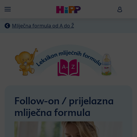
Skip to main content
HiPP B
Menü
Mliječna formula od A do Ž
Follow-on / prijelazna
mliječna formula