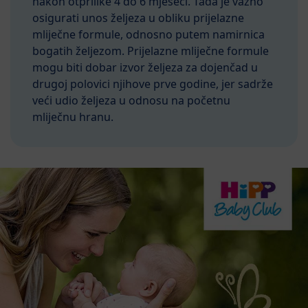
nakon otprilike 4 do 6 mjeseci. Tada je važno
osigurati unos željeza u obliku prijelazne
mliječne formule, odnosno putem namirnica
bogatih željezom. Prijelazne mliječne formule
mogu biti dobar izvor željeza za dojenčad u
drugoj polovici njihove prve godine, jer sadrže
veći udio željeza u odnosu na početnu
mliječnu hranu.