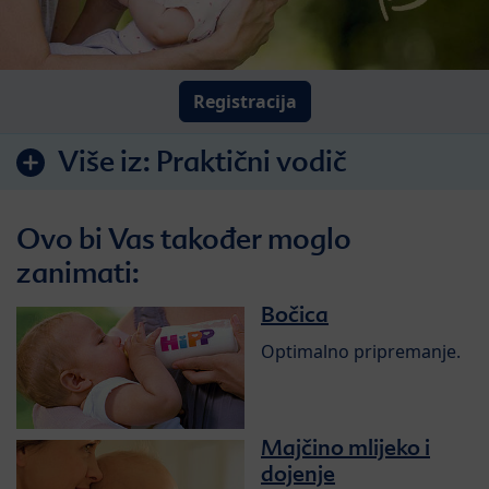
Registracija
Više iz:
Praktični vodič
Ovo bi Vas također moglo
zanimati:
Bočica
Optimalno pripremanje.
Majčino mlijeko i
dojenje