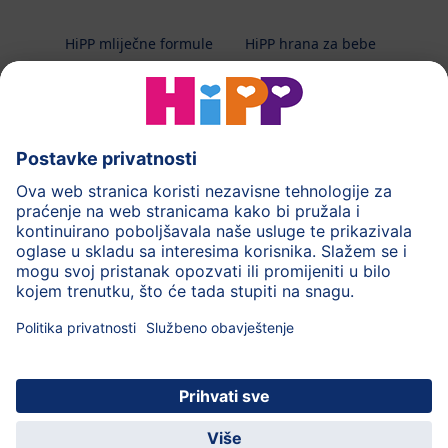
HiPP mliječne formule
HiPP hrana za bebe
HiPP Kinder
HiPP njega
HiPP trudnoća
Terapeutska dijeta
Zaštita podataka i upute za korištenj
Uvjeti korištenja
Impressum
Kontakt
O HiPP-u
Sigurni prijenos podataka putem šifriranja
HiPP dječja
Uživajte u mnogim
© 2026 HiPP