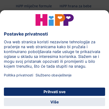
HiPP mliječne formule
HiPP hrana za bebe
HiPP Kinder
HiPP njega
HiPP trudnoća
Terapeutska dijeta
Zaštita podataka i upute za korištenj
Uvjeti korištenja
Impressum
Kontakt
O HiPP-u
Sigurni prijenos podataka putem šifriranja
HiPP dječja
Uživajte u mnogim
© 2026 HiPP
aplikacija
pogodnostima!