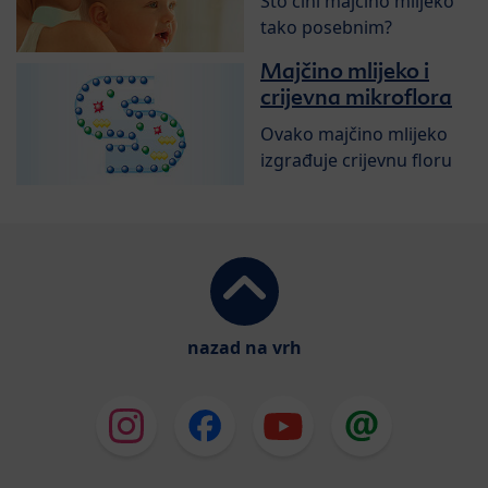
Što čini majčino mlijeko
tako posebnim?
Majčino mlijeko i
crijevna mikroflora
Ovako majčino mlijeko
izgrađuje crijevnu floru
nazad na vrh