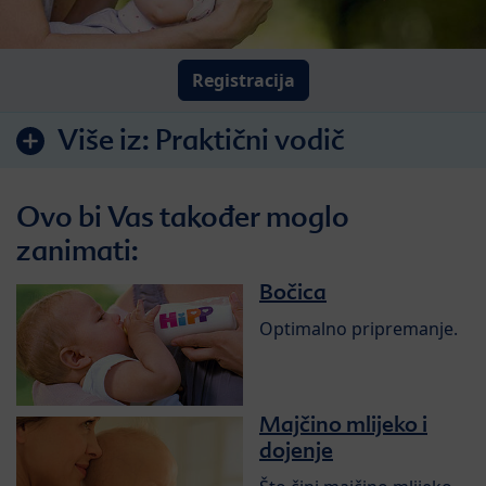
Registracija
Više iz:
Praktični vodič
Ovo bi Vas također moglo
zanimati:
Bočica
Optimalno pripremanje.
Majčino mlijeko i
dojenje