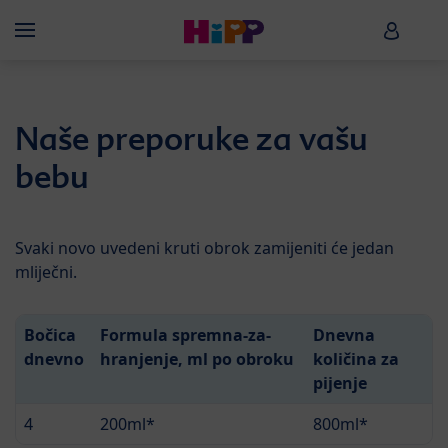
Skip to main content
HiPP B
Menü
Naše preporuke za vašu
bebu
Svaki novo uvedeni kruti obrok zamijeniti će jedan
mliječni.
Bočica
Formula spremna-za-
Dnevna
dnevno
hranjenje, ml po obroku
količina za
pijenje
4
200ml*
800ml*