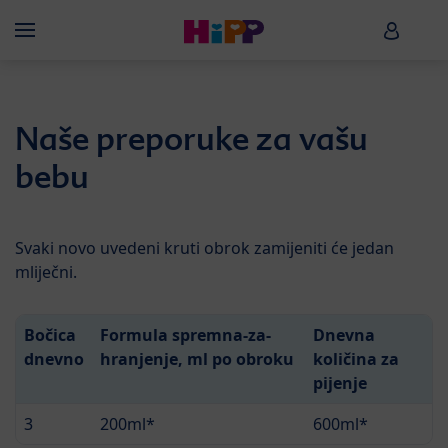
Skip to main content
HiPP B
Menü
Naše preporuke za vašu
bebu
Svaki novo uvedeni kruti obrok zamijeniti će jedan
mliječni.
Bočica
Formula spremna-za-
Dnevna
dnevno
hranjenje, ml po obroku
količina za
pijenje
3
200ml*
600ml*