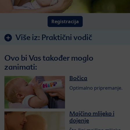
Registracija
Više iz:
Praktični vodič
Ovo bi Vas također moglo
zanimati:
Bočica
Optimalno pripremanje.
Majčino mlijeko i
dojenje