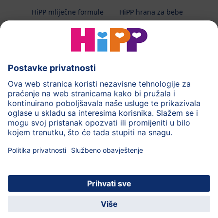
HiPP mliječne formule
HiPP hrana za bebe
HiPP Kinder
HiPP njega
HiPP trudnoća
Terapeutska dijeta
Zaštita podataka i upute za korištenj
Uvjeti korištenja
Impressum
Kontakt
O HiPP-u
Sigurni prijenos podataka putem šifriranja
HiPP dječja
Uživajte u mnogim
© 2026 HiPP
aplikacija
pogodnostima!