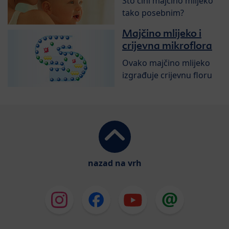
Što čini majčino mlijeko
tako posebnim?
Majčino mlijeko i
crijevna mikroflora
Ovako majčino mlijeko
izgrađuje crijevnu floru
nazad na vrh