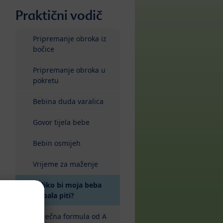
Praktični vodič
Pripremanje obroka iz
bočice
Pripremanje obroka u
pokretu
Bebina duda varalica
Govor tijela bebe
Bebin osmijeh
Vrijeme za maženje
Koliko bi moja beba
trebala piti?
Mliječna formula od A