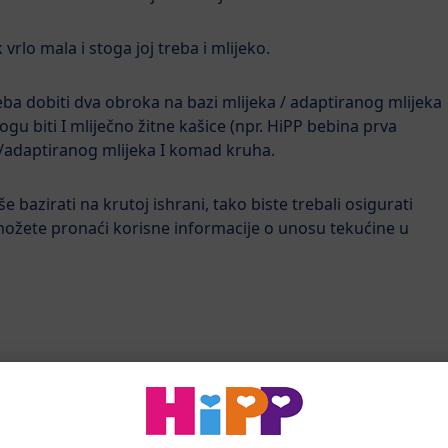
vrlo mala i stoga joj treba i mlijeko.
treba dobiti dva obroka na bazi mlijeka / adaptiranog mlijeka
u biti I mliječno žitne kašice (npr. HiPP bebina prva
ka /adaptiranog mlijeka I komad kruha.
e bazirati na krutoj ishrani, tako biste trebali osigurati
ožete pronaći korisne informacije o unosu tekućine u