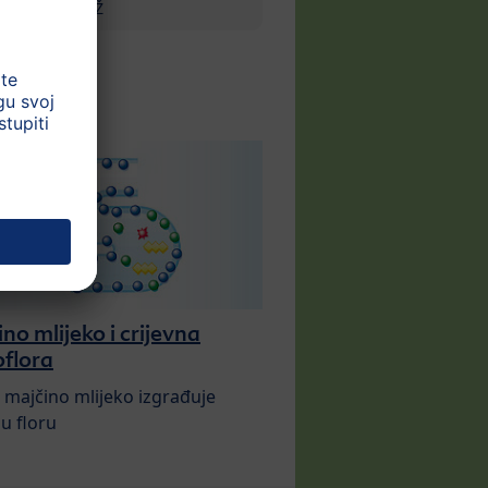
do Ž
no mlijeko i crijevna
flora
majčino mlijeko izgrađuje
nu floru