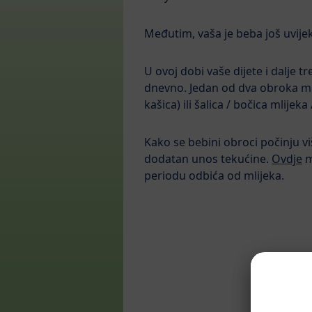
Međutim, vaša je beba još uvijek 
U ovoj dobi vaše dijete i dalje 
dnevno. Jedan od dva obroka mog
kašica) ili šalica / bočica mlije
Kako se bebini obroci počinju viš
dodatan unos tekućine.
Ovdje
m
periodu odbića od mlijeka.