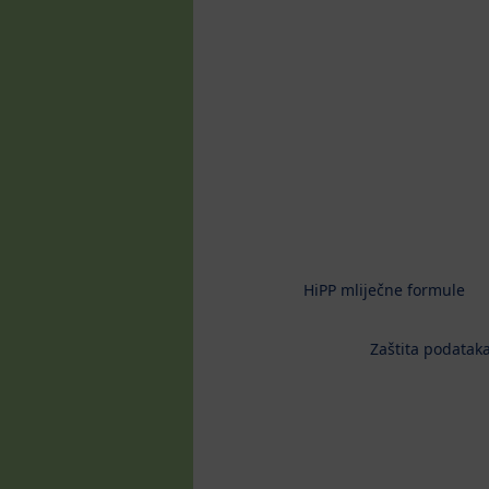
HiPP mliječne formule
Zaštita podataka