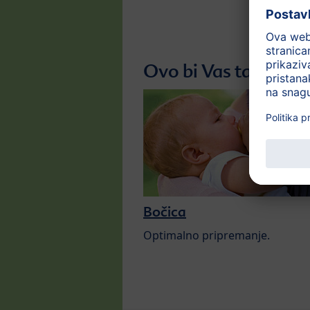
Ovo bi Vas također 
Bočica
Optimalno pripremanje.