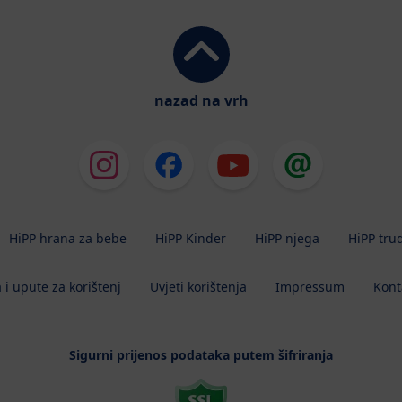
nazad na vrh
HiPP hrana za bebe
HiPP Kinder
HiPP njega
HiPP tru
 i upute za korištenj
Uvjeti korištenja
Impressum
Kont
Sigurni prijenos podataka putem šifriranja