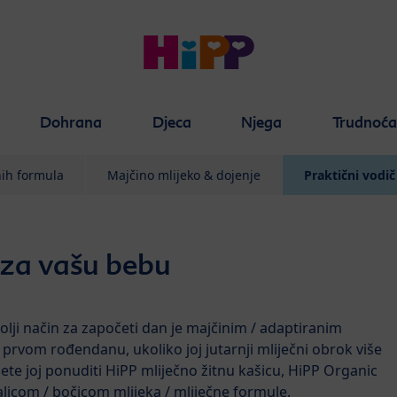
Dohrana
Djeca
Njega
Trudnoć
nih formula
Majčino mlijeko & dojenje
Praktični vodič
 za vašu bebu
olji način za započeti dan je majčinim / adaptiranim
prvom rođendanu, ukoliko joj jutarnji mliječni obrok više
ete joj ponuditi HiPP mliječno žitnu kašicu, HiPP Organic
šalicom / bočicom mlijeka / mliječne formule.