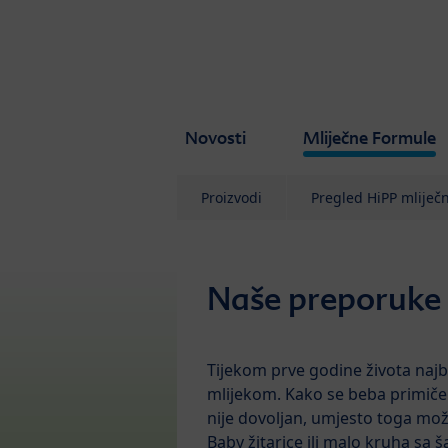
Skip to main content
Novosti
Mliječne Formule
Proizvodi
Pregled HiPP mliječ
Naše preporuke
Tijekom prve godine života najb
mlijekom. Kako se beba primiče 
nije dovoljan, umjesto toga mož
Baby žitarice ili malo kruha sa 