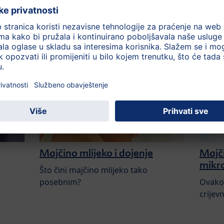
moglo zanimati:
Majčino mlijeko i dojenje
Majči
mikro
Što čini majčino mlijeko tako
posebnim?
Ovako 
crijev