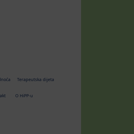
dnoća
Terapeutska dijeta
akt
O HiPP-u