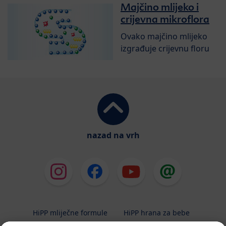
Majčino mlijeko i
crijevna mikroflora
Ovako majčino mlijeko
izgrađuje crijevnu floru
nazad na vrh
HiPP mliječne formule
HiPP hrana za bebe