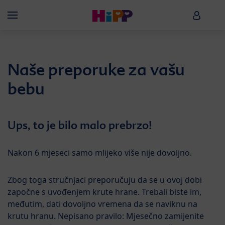
Skip to main content
HiPP B
Menü
Naše preporuke za vašu
bebu
Ups, to je bilo malo prebrzo!
Nakon 6 mjeseci samo mlijeko više nije dovoljno.
Zbog toga stručnjaci preporučuju da se u ovoj dobi
započne s uvođenjem krute hrane. Trebali biste im,
međutim, dati dovoljno vremena da se naviknu na
krutu hranu. Nepisano pravilo: Mjesečno zamijenite