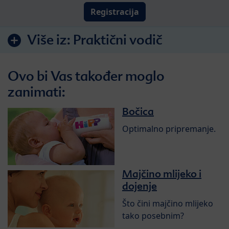
Registracija
Više iz:
Praktični vodič
Ovo bi Vas također moglo
zanimati:
Bočica
Optimalno pripremanje.
Majčino mlijeko i
dojenje
Što čini majčino mlijeko
tako posebnim?