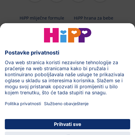
HiPP mliječne formule
HiPP hrana za bebe
HiPP Kinder
HiPP njega
HiPP trudnoća
Terapeutska dijeta
Zaštita podataka i upute za korištenj
Uvjeti korištenja
Impressum
Kontakt
O HiPP-u
Sigurni prijenos podataka putem šifriranja