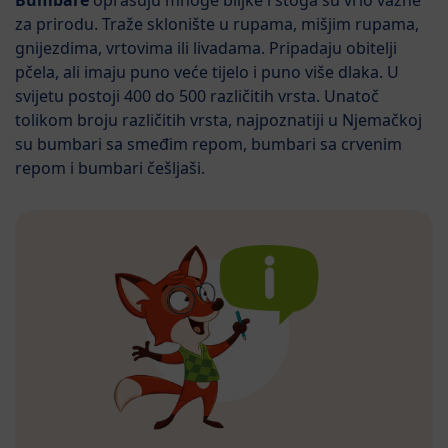
Bumbare
oprašuju mnoge biljke i stoga su vrlo važne
za prirodu. Traže sklonište u rupama, mišjim rupama,
gnijezdima, vrtovima ili livadama. Pripadaju obitelji
pčela, ali imaju puno veće tijelo i puno više dlaka. U
svijetu postoji 400 do 500 različitih vrsta. Unatoč
tolikom broju različitih vrsta, najpoznatiji u Njemačkoj
su bumbari sa smeđim repom, bumbari sa crvenim
repom i bumbari češljaši.