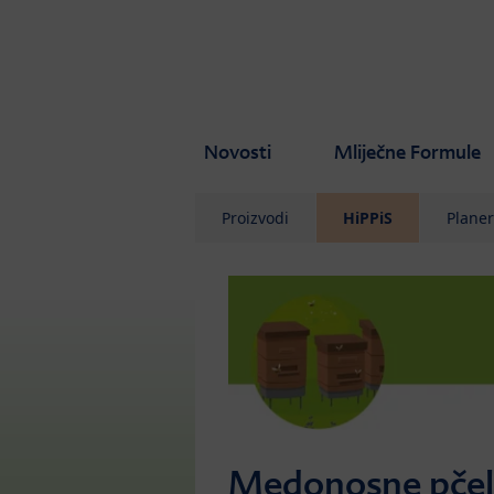
Skip to main content
Novosti
Mliječne Formule
Proizvodi
HiPPiS
Plane
Medonosne pčel