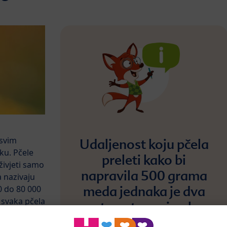
 svim
Udaljenost koju pčela
ku. Pčele
preleti kako bi
živjeti samo
napravila 500 grama
 nazivaju
meda jednaka je dva
00 do 80 000
 svaka pčela
puta putovanju oko
lice, trutovi
Zemlje.
čela dobiti