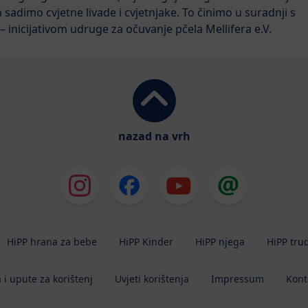
adimo cvjetne livade i cvjetnjake. To činimo u suradnji s
inicijativom udruge za očuvanje pčela Mellifera e.V.
nazad na vrh
HiPP hrana za bebe
HiPP Kinder
HiPP njega
HiPP tru
 i upute za korištenj
Uvjeti korištenja
Impressum
Kont