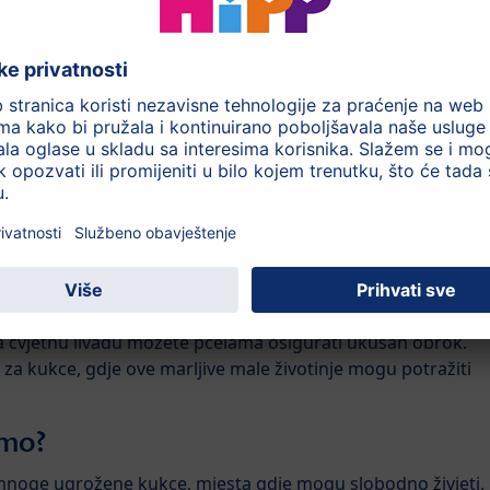
, već i oprašuju cvjetove mnogih biljaka voća i povrća.
("zaposleni kao pčela") i postižu velike stvari, što ih čini
a naš planet. Zato je još važnije zaštititi naše pčele!
nektaru. Budući da ljudsko uplitanje često negativno utječe
ost često moraju gladovati. Bez pčelara koji ih hrane, pčele
pstati.
i pčelama?
 cvjetnu livadu možete pčelama osigurati ukusan obrok.
 za kukce, gdje ove marljive male životinje mogu potražiti
imo?
mnoge ugrožene kukce, mjesta gdje mogu slobodno živjeti.