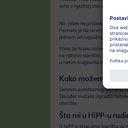
ovisi o njezinoj starosti.
No, pčele ne proizvode samo med
Poznato je da su vrijedni radnici 
jednom od najvažnijih životinja z
Pčele za hranu ovise o peludi i 
na njihovo stanište, pčele nažal
u nekim krajevima ne bi mogle o
Kako možemo pomoć
Sjetvom autohtonog sjemena za
Također možete izgraditi hotele
utočište.
Što mi u HiPP-u rad
U HiPP-u stvaramo staništa za 