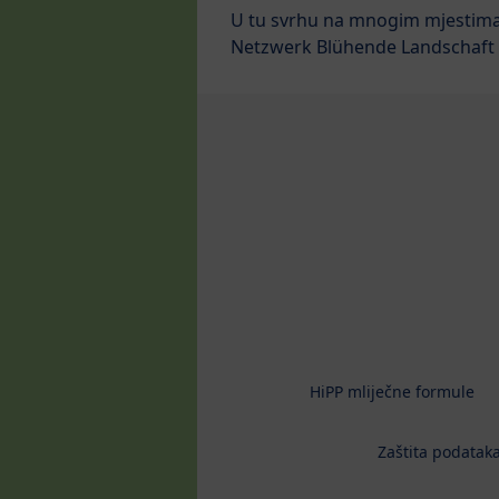
U tu svrhu na mnogim mjestima s
Netzwerk Blühende Landschaft – 
HiPP mliječne formule
Zaštita podataka