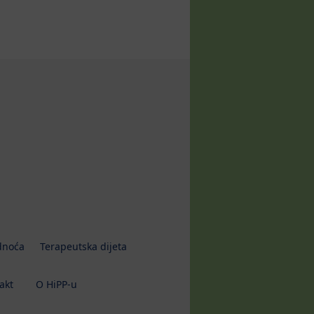
dnoća
Terapeutska dijeta
akt
O HiPP-u