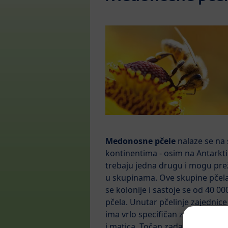
Medonosne pčele
nalaze se na
kontinentima - osim na Antarkti
trebaju jedna drugu i mogu pre
u skupinama. Ove skupine pčela
se kolonije i sastoje se od 40 0
pčela. Unutar pčelinje zajednice
ima vrlo specifičan zadatak: radi
i matica. Točan zadatak koji će p