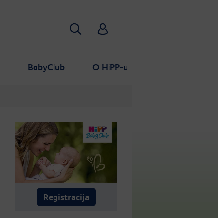
Traži
HiPP Babyclub
a
BabyClub
O HiPP-u
Registracija