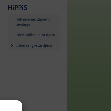
HiPPiS
Takmičenje: Zapamti
životinje
HiPP aplikacija za djecu
Ideje za igre za djecu